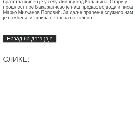
братства живео је у селу Липову код Колашина. Старију
прошлост пре Бака записао је наш предак, војвода и писа
Марко Миљанов Поповић. За даље праћење служило нам
је памћење из прича с колена на колено.
Назад на догађаје
СЛИКЕ: