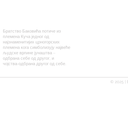
БРАТСТВО БАКОВИЋА
НАСЛОВНА
ИСТОРИЈАТ
Братство Баковића потиче из
племена Куча једног од
ДОГАЂАЈИ
најзнаменитијих црногорских
ГАЛЕРИЈА
племена кога симболизују највеће
КОНТАКТ
људске врлине јунаштва –
одбрана себе од другог, и
чојства-одбрана другог од себе.
© 2025 