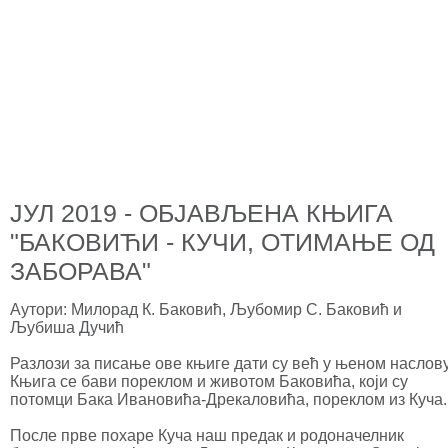
ЈУЛ 2019 - ОБЈАВЉЕНА КЊИГА
"БАКОВИЋИ - КУЧИ, ОТИМАЊЕ ОД
ЗАБОРАВА"
Аутори: Милорад К. Баковић, Љубомир С. Баковић и
Љубиша Дучић
Разлози за писање ове књиге дати су већ у њеном наслову
Књига се бави пореклом и животом Баковића, који су
потомци Бака Ивановића-Дрекаловића, пореклом из Куча.
После прве похаре Куча наш предак и родоначелник